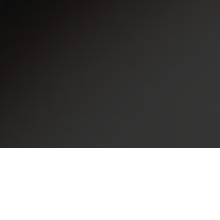
Програмний продукт Smart School
підходить: