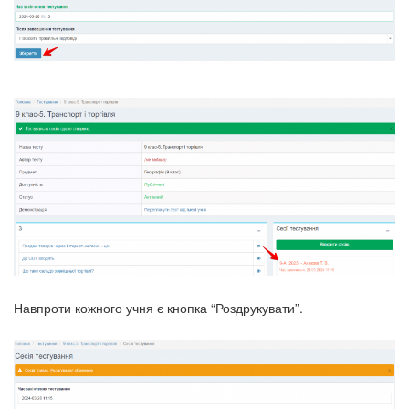
Навпроти кожного учня є кнопка “Роздрукувати”.